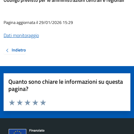
Obbligo previsto per le amministrazioni centrali e regionali
Pagina aggiornata il 29/01/2026 15:29
Dati monitoraggio
Indietro
Quanto sono chiare le informazioni su questa
pagina?
Valuta da 1 a 5 stelle la pagina
Valuta 1 stelle su 5
Valuta 2 stelle su 5
Valuta 3 stelle su 5
Valuta 4 stelle su 5
Valuta 5 stelle su 5